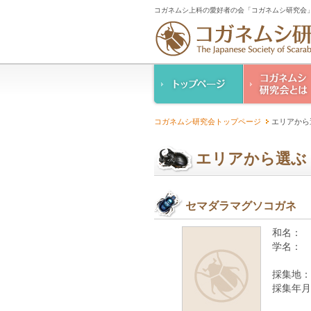
コガネムシ上科の愛好者の会「コガネムシ研究会」
コガネムシ研究
コガネムシ研究会トップページ
エリアから
ご案内
設立趣意書
エリアから選ぶ
幹事紹介
コガネムシ研究
人情報保護要領
セマダラマグソコガネ
和名：
学名：
採集地：
採集年月
—