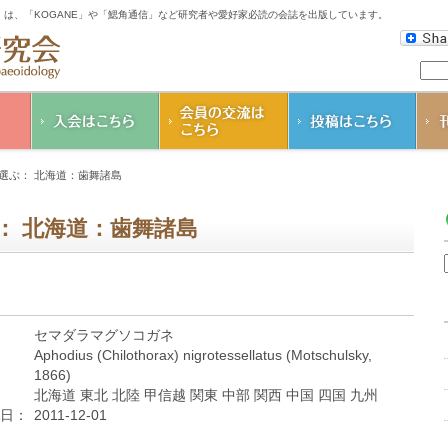
は、「KOGANE」や「鰓角通信」など研究者や愛好家必読の会誌を出版しています。
会の
入会のご案内
K
選ぶ： 北海道：歯舞諸島
コガネムシ研究会
鰓
会則
そ
： 北海道：歯舞諸島
ダ
会個
セマダラマグソコガネ
Aphodius (Chilothorax) nigrotessellatus (Motschulsky,
1866)
北海道 東北 北陸 甲信越 関東 中部 関西 中国 四国 九州
日：
2011-12-01