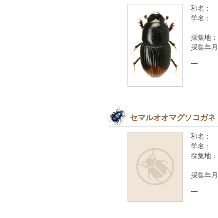
和名：
学名：
採集地：
採集年月
—
セマルオオマグソコガネ
和名：
学名：
採集地：
採集年月
—