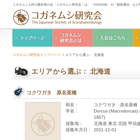
コガネムシ上科の愛好者の会「コガネムシ研究会」は、「KOGANE」や「鰓角通信」な
コガネムシ研究会の
入会のご案内
コガネムシ研究会トップページ
エリアから選ぶ： 北海道
ご案内
コガネムシ研究会
設立趣意書
会則
エリアから選ぶ： 北海道
幹事紹介
コガネムシ研究会個
人情報保護要領
コクワガタ 原名亜種
和名：
コクワガタ 原名亜種
学名：
Dorcus (Macrodorcas) r
1857)
採集地：
北海道 東北 北陸 甲信越
採集年月日：
2011-12-01
—