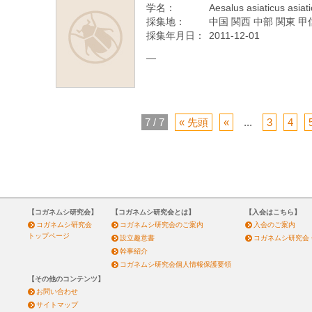
学名：
Aesalus asiaticus asiat
採集地：
中国 関西 中部 関東 甲
採集年月日：
2011-12-01
—
7 / 7
« 先頭
«
...
3
4
【コガネムシ研究会】
【コガネムシ研究会とは】
【入会はこちら】
コガネムシ研究会
コガネムシ研究会のご案内
入会のご案内
トップページ
設立趣意書
コガネムシ研究会
幹事紹介
コガネムシ研究会個人情報保護要領
【その他のコンテンツ】
お問い合わせ
サイトマップ