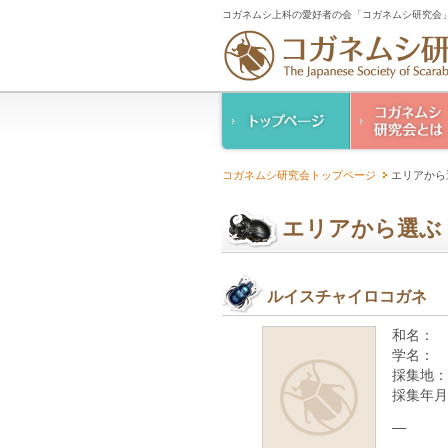
コガネムシ上科の愛好者の会「コガネムシ研究会」
コガネムシ研究
コガネムシ研究会トップページ
エリアから
ご案内
設立趣意書
エリアから選ぶ
幹事紹介
コガネムシ研究
人情報保護要領
ルイスチャイロコガネ
和名：
学名：
採集地：
採集年月
—