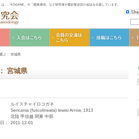
は、「KOGANE」や「鰓角通信」など研究者や愛好家必読の会誌を出版しています。
会の
入会のご案内
K
選ぶ： 宮城県
コガネムシ研究会
鰓
会則
そ
： 宮城県
ダ
会個
ルイスチャイロコガネ
Sericania (fuscolineata) lewisi Arrow, 1913
北陸 甲信越 関東 中部
日：
2011-12-01