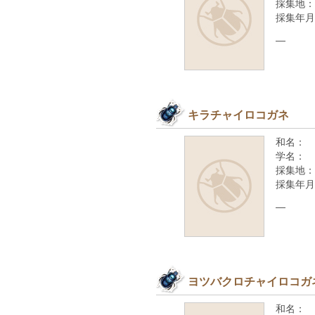
採集地：
採集年月
—
キラチャイロコガネ
和名：
学名：
採集地：
採集年月
—
ヨツバクロチャイロコガ
和名：