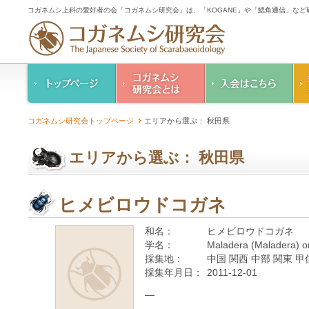
コガネムシ上科の愛好者の会「コガネムシ研究会」は、「KOGANE」や「鰓角通信」な
コガネムシ研究会の
入会のご案内
コガネムシ研究会トップページ
エリアから選ぶ： 秋田県
ご案内
コガネムシ研究会
設立趣意書
会則
エリアから選ぶ： 秋田県
幹事紹介
コガネムシ研究会個
人情報保護要領
ヒメビロウドコガネ
和名：
ヒメビロウドコガネ
学名：
Maladera (Maladera) or
採集地：
中国 関西 中部 関東 甲
採集年月日：
2011-12-01
—