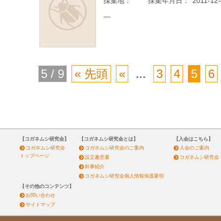
採集地：
採集年月日：
2011-12
—
5 / 9
« 先頭
«
...
3
4
5
6
【コガネムシ研究会】
【コガネムシ研究会とは】
【入会はこちら】
コガネムシ研究会
コガネムシ研究会のご案内
入会のご案内
トップページ
設立趣意書
コガネムシ研究会
幹事紹介
コガネムシ研究会個人情報保護要領
【その他のコンテンツ】
お問い合わせ
サイトマップ