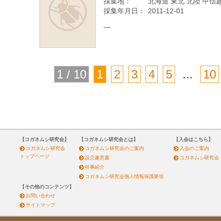
採集地：
北海道 東北 北陸 甲信越
採集年月日：
2011-12-01
—
1 / 10
1
2
3
4
5
...
10
【コガネムシ研究会】
【コガネムシ研究会とは】
【入会はこちら】
コガネムシ研究会
コガネムシ研究会のご案内
入会のご案内
トップページ
設立趣意書
コガネムシ研究会
幹事紹介
コガネムシ研究会個人情報保護要領
【その他のコンテンツ】
お問い合わせ
サイトマップ