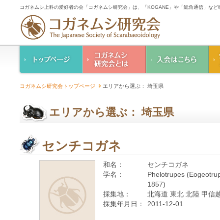
コガネムシ上科の愛好者の会「コガネムシ研究会」は、「KOGANE」や「鰓角通信」な
コガネムシ研究会の
入会のご案内
コガネムシ研究会トップページ
エリアから選ぶ： 埼玉県
ご案内
コガネムシ研究会
設立趣意書
会則
エリアから選ぶ： 埼玉県
幹事紹介
コガネムシ研究会個
人情報保護要領
センチコガネ
和名：
センチコガネ
学名：
Phelotrupes (Eogeotrupe
1857)
採集地：
北海道 東北 北陸 甲信越
採集年月日：
2011-12-01
—