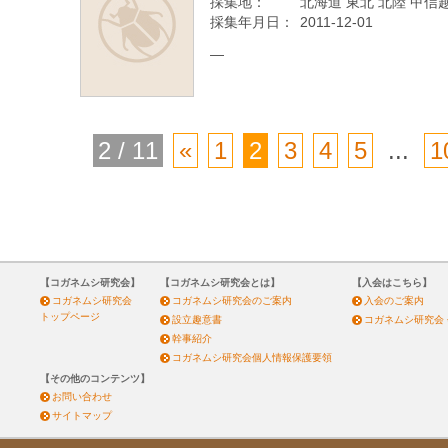
採集地：
北海道 東北 北陸 甲信越
採集年月日：
2011-12-01
—
2 / 11
«
1
2
3
4
5
...
1
【コガネムシ研究会】
【コガネムシ研究会とは】
【入会はこちら】
コガネムシ研究会
コガネムシ研究会のご案内
入会のご案内
トップページ
設立趣意書
コガネムシ研究会
幹事紹介
コガネムシ研究会個人情報保護要領
【その他のコンテンツ】
お問い合わせ
サイトマップ