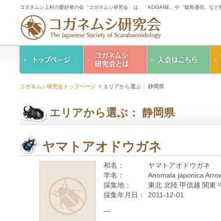
コガネムシ上科の愛好者の会「コガネムシ研究会」は、「KOGANE」や「鰓角通信」な
コガネムシ研究会の
入会のご案内
コガネムシ研究会トップページ
エリアから選ぶ： 静岡県
ご案内
コガネムシ研究会
設立趣意書
会則
エリアから選ぶ： 静岡県
幹事紹介
コガネムシ研究会個
人情報保護要領
ヤマトアオドウガネ
和名：
ヤマトアオドウガネ
学名：
Anomala japonica Arro
採集地：
東北 北陸 甲信越 関東 
採集年月日：
2011-12-01
—