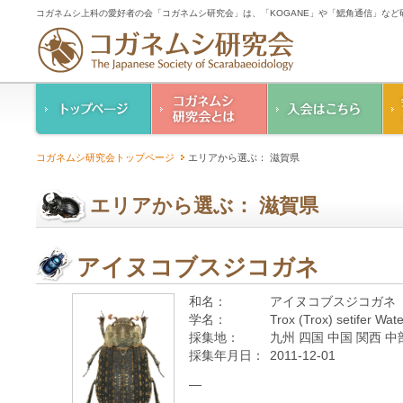
コガネムシ上科の愛好者の会「コガネムシ研究会」は、「KOGANE」や「鰓角通信」な
コガネムシ研究会の
入会のご案内
コガネムシ研究会トップページ
エリアから選ぶ： 滋賀県
ご案内
コガネムシ研究会
設立趣意書
会則
エリアから選ぶ： 滋賀県
幹事紹介
コガネムシ研究会個
人情報保護要領
アイヌコブスジコガネ
和名：
アイヌコブスジコガネ
学名：
Trox (Trox) setifer Wa
採集地：
九州 四国 中国 関西 中
採集年月日：
2011-12-01
—