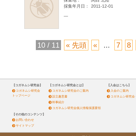
採集地：
関西 北陸
採集年月日：
2011-12-01
—
10 / 11
« 先頭
«
...
7
8
【コガネムシ研究会】
【コガネムシ研究会とは】
【入会はこちら】
コガネムシ研究会
コガネムシ研究会のご案内
入会のご案内
トップページ
設立趣意書
コガネムシ研究会
幹事紹介
コガネムシ研究会個人情報保護要領
【その他のコンテンツ】
お問い合わせ
サイトマップ