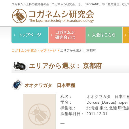
コガネムシ上科の愛好者の会「コガネムシ研究会」は、「KOGANE」や「鰓角通信」な
コガネムシ研究会の
入会のご案内
コガネムシ研究会トップページ
エリアから選ぶ： 京都府
ご案内
コガネムシ研究会
設立趣意書
会則
エリアから選ぶ： 京都府
幹事紹介
コガネムシ研究会個
人情報保護要領
オオクワガタ 日本亜種
和名：
オオクワガタ 日本亜
学名：
Dorcus (Dorcus) hopei
採集地：
北海道 東北 北陸 甲信越
採集年月日：
2011-12-01
—