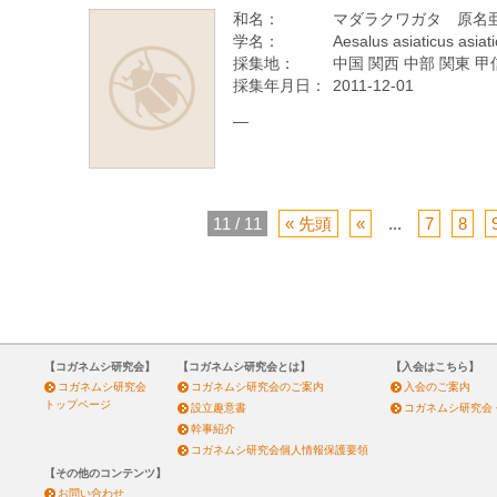
和名：
マダラクワガタ 原名
学名：
Aesalus asiaticus asiat
採集地：
中国 関西 中部 関東 甲
採集年月日：
2011-12-01
—
11 / 11
« 先頭
«
...
7
8
【コガネムシ研究会】
【コガネムシ研究会とは】
【入会はこちら】
コガネムシ研究会
コガネムシ研究会のご案内
入会のご案内
トップページ
設立趣意書
コガネムシ研究会
幹事紹介
コガネムシ研究会個人情報保護要領
【その他のコンテンツ】
お問い合わせ