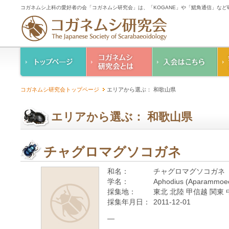
コガネムシ上科の愛好者の会「コガネムシ研究会」は、「KOGANE」や「鰓角通信」な
コガネムシ研究会の
入会のご案内
コガネムシ研究会トップページ
エリアから選ぶ： 和歌山県
ご案内
コガネムシ研究会
設立趣意書
会則
エリアから選ぶ： 和歌山県
幹事紹介
コガネムシ研究会個
人情報保護要領
チャグロマグソコガネ
和名：
チャグロマグソコガネ
学名：
Aphodius (Aparammoeci
採集地：
東北 北陸 甲信越 関東 
採集年月日：
2011-12-01
—