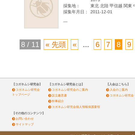
採集地：
東北 北陸 甲信越 関東 
採集年月日：
2011-12-01
—
8 / 11
« 先頭
«
...
6
7
8
9
【コガネムシ研究会】
【コガネムシ研究会とは】
【入会はこちら】
コガネムシ研究会
コガネムシ研究会のご案内
入会のご案内
トップページ
設立趣意書
コガネムシ研究会
幹事紹介
コガネムシ研究会個人情報保護要領
【その他のコンテンツ】
お問い合わせ
サイトマップ