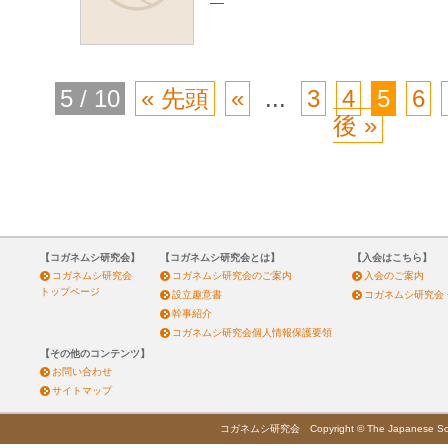
—
5 / 10
« 先頭
«
...
3
4
5
6
後 »
【コガネムシ研究会】
【コガネムシ研究会とは】
【入会はこちら】
コガネムシ研究会
コガネムシ研究会のご案内
入会のご案内
トップページ
設立趣意書
コガネムシ研究会
幹事紹介
コガネムシ研究会個人情報保護要領
【その他のコンテンツ】
お問い合わせ
サイトマップ
コガネムシ研究会 Copyright © The Japanese Society 