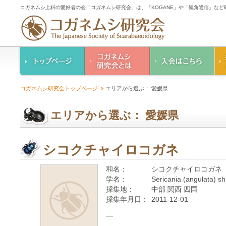
コガネムシ上科の愛好者の会「コガネムシ研究会」は、「KOGANE」や「鰓角通信」な
コガネムシ研究会の
入会のご案内
コガネムシ研究会トップページ
エリアから選ぶ： 愛媛県
ご案内
コガネムシ研究会
設立趣意書
会則
エリアから選ぶ： 愛媛県
幹事紹介
コガネムシ研究会個
人情報保護要領
シコクチャイロコガネ
和名：
シコクチャイロコガネ
学名：
Sericania (angulata) 
採集地：
中部 関西 四国
採集年月日：
2011-12-01
—