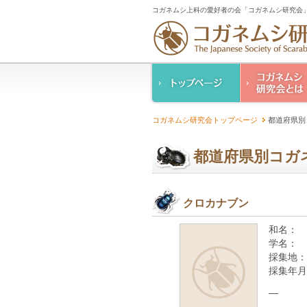
コガネムシ上科の愛好者の会「コガネムシ研究会」
コガネムシ研究
コガネムシ研究会トップページ
都道府県別
ご案内
設立趣意書
都道府県別コガ
幹事紹介
コガネムシ研究
人情報保護要領
クロカナブン
和名：
学名：
採集地：
採集年月
—