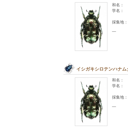
和名：
学名：
採集地：
—
イシガキシロテンハナム
和名：
学名：
採集地：
—