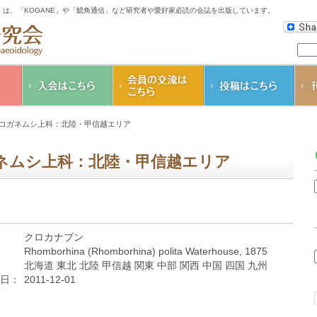
は、「KOGANE」や「鰓角通信」など研究者や愛好家必読の会誌を出版しています。
会の
入会のご案内
K
コガネムシ上科：北陸・甲信越エリア
コガネムシ研究会
鰓
会則
そ
ネムシ上科：北陸・甲信越エリア
ダ
会個
クロカナブン
Rhomborhina (Rhomborhina) polita Waterhouse, 1875
北海道 東北 北陸 甲信越 関東 中部 関西 中国 四国 九州
日：
2011-12-01