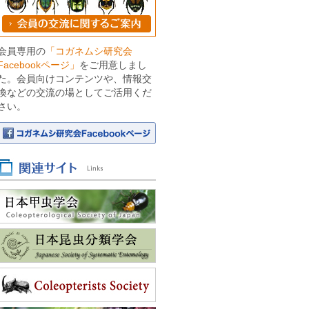
会員専用の
「コガネムシ研究会
Facebookページ」
をご用意しまし
た。会員向けコンテンツや、情報交
換などの交流の場としてご活用くだ
さい。