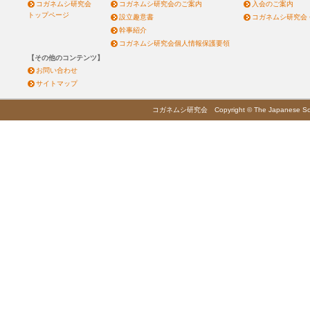
コガネムシ研究会
コガネムシ研究会のご案内
入会のご案内
トップページ
設立趣意書
コガネムシ研究会
幹事紹介
コガネムシ研究会個人情報保護要領
【その他のコンテンツ】
お問い合わせ
サイトマップ
コガネムシ研究会 Copyright © The Japanese Society 