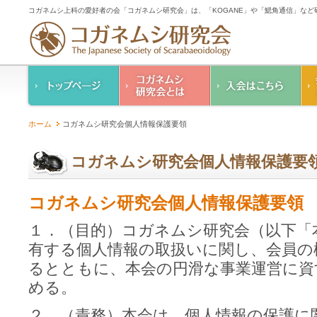
コガネムシ上科の愛好者の会「コガネムシ研究会」は、「KOGANE」や「鰓角通信」な
コガネムシ研究会の
入会のご案内
ホーム
コガネムシ研究会個人情報保護要領
ご案内
コガネムシ研究会
設立趣意書
会則
コガネムシ研究会個人情報保護要
幹事紹介
コガネムシ研究会個
コガネムシ研究会個人情報保護要領
人情報保護要領
１．（目的）コガネムシ研究会（以下「
有する個人情報の取扱いに関し、会員の
るとともに、本会の円滑な事業運営に資
める。
２．（責務）本会は、個人情報の保護に