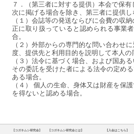
７．（第三者に対する提供）本会で保有
次に掲げる場合を除き、第三者に提供し
（１）会誌等の発送ならびに会費の収納
正に取り扱っていると認められる事業者
合。
（２）外部からの専門的な問い合わせに
度、提供先と利用目的を説明して本人の
（３）法令に基づく場合、および国ある
その委託を受けた者による法令の定める
ある場合。
（４） 個人の生命、身体又は財産を保
を得ないと認める場合。
【コガネムシ研究会】
【コガネムシ研究会とは】
【入会はこちら】