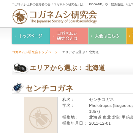
コガネムシ上科の愛好者の会「コガネムシ研究会」は、「KOGANE」や「鰓角通信」な
コガネムシ研究会の
入会のご案内
コガネムシ研究会トップページ
エリアから選ぶ： 北海道
ご案内
コガネムシ研究会
設立趣意書
会則
エリアから選ぶ： 北海道
幹事紹介
コガネムシ研究会個
人情報保護要領
センチコガネ
和名：
センチコガネ
学名：
Phelotrupes (Eogeotrupe
1857)
採集地：
北海道 東北 北陸 甲信越
採集年月日：
2011-12-01
—