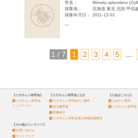
学名：
Mimela splendens (Gyll
採集地：
北海道 東北 北陸 甲信越
採集年月日：
2011-12-01
—
1 / 7
1
2
3
4
5
...
【コガネムシ研究会】
【コガネムシ研究会とは】
【入会はこちら】
コガネムシ研究会
コガネムシ研究会のご案内
入会のご案内
トップページ
設立趣意書
コガネムシ研究会
幹事紹介
コガネムシ研究会個人情報保護要領
【その他のコンテンツ】
お問い合わせ
サイトマップ