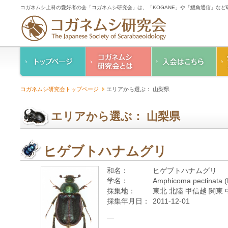
コガネムシ上科の愛好者の会「コガネムシ研究会」は、「KOGANE」や「鰓角通信」な
コガネムシ研究会の
入会のご案内
コガネムシ研究会トップページ
エリアから選ぶ： 山梨県
ご案内
コガネムシ研究会
設立趣意書
会則
エリアから選ぶ： 山梨県
幹事紹介
コガネムシ研究会個
人情報保護要領
ヒゲブトハナムグリ
和名：
ヒゲブトハナムグリ
学名：
Amphicoma pectinata (
採集地：
東北 北陸 甲信越 関東 
採集年月日：
2011-12-01
—