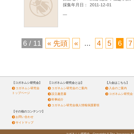
採集年月日：
2011-12-01
—
6 / 11
« 先頭
«
...
4
5
6
7
【コガネムシ研究会】
【コガネムシ研究会とは】
【入会はこちら】
コガネムシ研究会
コガネムシ研究会のご案内
入会のご案内
トップページ
設立趣意書
コガネムシ研究会
幹事紹介
コガネムシ研究会個人情報保護要領
【その他のコンテンツ】
お問い合わせ
サイトマップ
コガネムシ研究会 Copyright © The Japanese Society 