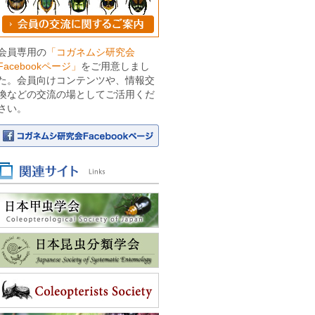
会員専用の
「コガネムシ研究会
Facebookページ」
をご用意しまし
た。会員向けコンテンツや、情報交
換などの交流の場としてご活用くだ
さい。