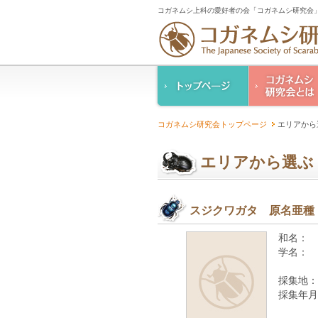
コガネムシ上科の愛好者の会「コガネムシ研究会」
コガネムシ研究
コガネムシ研究会トップページ
エリアから
ご案内
設立趣意書
エリアから選ぶ
幹事紹介
コガネムシ研究
人情報保護要領
スジクワガタ 原名亜種
和名：
学名：
採集地：
採集年月
—