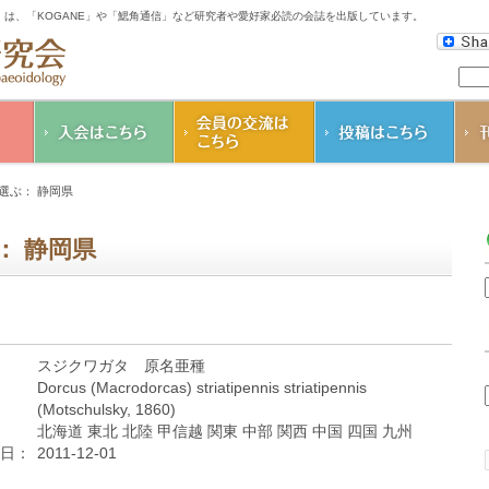
は、「KOGANE」や「鰓角通信」など研究者や愛好家必読の会誌を出版しています。
会の
入会のご案内
K
選ぶ： 静岡県
コガネムシ研究会
鰓
会則
そ
： 静岡県
ダ
会個
スジクワガタ 原名亜種
Dorcus (Macrodorcas) striatipennis striatipennis
(Motschulsky, 1860)
北海道 東北 北陸 甲信越 関東 中部 関西 中国 四国 九州
日：
2011-12-01