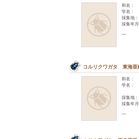
和名：
学名：
採集地：
採集年月
—
コルリクワガタ 東海亜
和名：
学名：
採集地：
採集年月
—