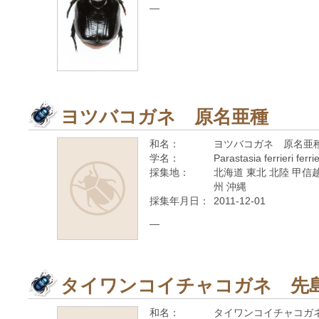
—
ヨツバコガネ 原名亜種
和名：
ヨツバコガネ 原名亜
学名：
Parastasia ferrieri ferr
採集地：
北海道 東北 北陸 甲信越
州 沖縄
採集年月日：
2011-12-01
—
タイワンコイチャコガネ 先
和名：
タイワンコイチャコガ