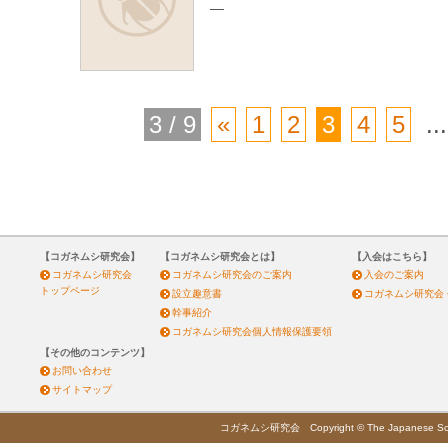
—
3 / 9
«
1
2
3
4
5
...
【コガネムシ研究会】
【コガネムシ研究会とは】
【入会はこちら】
コガネムシ研究会
コガネムシ研究会のご案内
入会のご案内
トップページ
設立趣意書
コガネムシ研究会
幹事紹介
コガネムシ研究会個人情報保護要領
【その他のコンテンツ】
お問い合わせ
サイトマップ
コガネムシ研究会 Copyright © The Japanese Society 