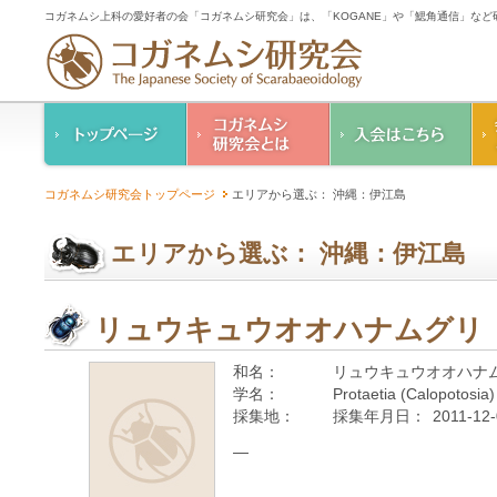
コガネムシ上科の愛好者の会「コガネムシ研究会」は、「KOGANE」や「鰓角通信」な
コガネムシ研究会の
入会のご案内
コガネムシ研究会トップページ
エリアから選ぶ： 沖縄：伊江島
ご案内
コガネムシ研究会
設立趣意書
会則
エリアから選ぶ： 沖縄：伊江島
幹事紹介
コガネムシ研究会個
人情報保護要領
リュウキュウオオハナムグリ
和名：
リュウキュウオオハナ
学名：
Protaetia (Calopotosia)
採集地：
採集年月日：
2011-12
—