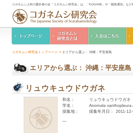
コガネムシ上科の愛好者の会「コガネムシ研究会」は、「KOGANE」や「鰓角通信」な
コガネムシ研究会の
入会のご案内
コガネムシ研究会トップページ
エリアから選ぶ： 沖縄：平安座島
ご案内
コガネムシ研究会
設立趣意書
会則
エリアから選ぶ： 沖縄：平安座島
幹事紹介
コガネムシ研究会個
人情報保護要領
リュウキュウドウガネ
和名：
リュウキュウドウガネ
学名：
Anomala xanthopleura 
採集地：
採集年月日：
2011-12
—