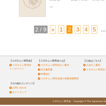
—
2 / 9
«
1
2
3
4
5
...
【コガネムシ研究会】
【コガネムシ研究会とは】
【入会はこちら】
コガネムシ研究会
コガネムシ研究会のご案内
入会のご案内
トップページ
設立趣意書
コガネムシ研究会
幹事紹介
コガネムシ研究会個人情報保護要領
【その他のコンテンツ】
お問い合わせ
サイトマップ
コガネムシ研究会 Copyright © The Japanese Society 