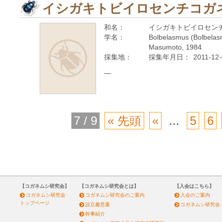
イシガキトビイロセンチコガネ
和名：
イシガキトビイロセン
学名：
Bolbelasmus (Bolbelasm
Masumoto, 1984
採集地：
採集年月日：
2011-12
—
7 / 9
« 先頭
«
...
5
6
【コガネムシ研究会】
【コガネムシ研究会とは】
【入会はこちら】
コガネムシ研究会
コガネムシ研究会のご案内
入会のご案内
トップページ
設立趣意書
コガネムシ研究会
幹事紹介