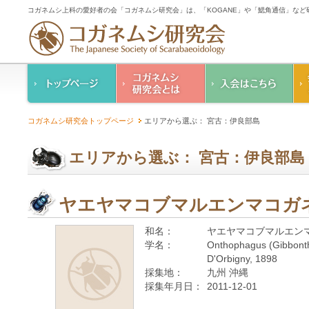
コガネムシ上科の愛好者の会「コガネムシ研究会」は、「KOGANE」や「鰓角通信」な
コガネムシ研究会の
入会のご案内
コガネムシ研究会トップページ
エリアから選ぶ： 宮古：伊良部島
ご案内
コガネムシ研究会
設立趣意書
会則
エリアから選ぶ： 宮古：伊良部島
幹事紹介
コガネムシ研究会個
人情報保護要領
ヤエヤマコブマルエンマコガ
和名：
ヤエヤマコブマルエン
学名：
Onthophagus (Gibbonth
D'Orbigny, 1898
採集地：
九州 沖縄
採集年月日：
2011-12-01
—