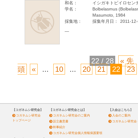
和名：
イシガキトビイロセン
学名：
Bolbelasmus (Bolbelasm
Masumoto, 1984
採集地：
採集年月日：
2011-12
—
22 / 28
« 先
頭
«
...
10
...
20
21
22
23
【コガネムシ研究会】
【コガネムシ研究会とは】
【入会はこちら】
コガネムシ研究会
コガネムシ研究会のご案内
入会のご案内
トップページ
設立趣意書
コガネムシ研究会
幹事紹介
コガネムシ研究会個人情報保護要領