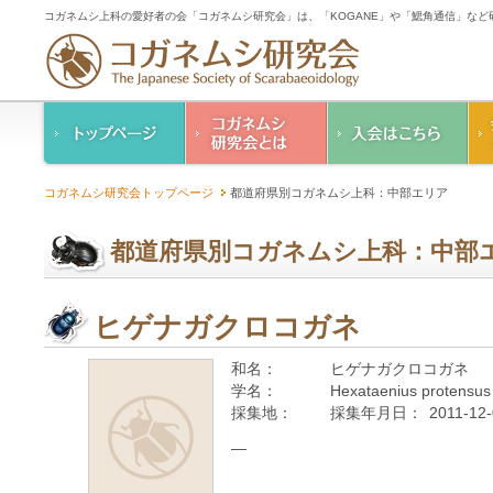
コガネムシ上科の愛好者の会「コガネムシ研究会」は、「KOGANE」や「鰓角通信」な
コガネムシ研究会の
入会のご案内
コガネムシ研究会トップページ
都道府県別コガネムシ上科：中部エリア
ご案内
コガネムシ研究会
設立趣意書
会則
都道府県別コガネムシ上科：中部
幹事紹介
コガネムシ研究会個
人情報保護要領
ヒゲナガクロコガネ
和名：
ヒゲナガクロコガネ
学名：
Hexataenius protensus
採集地：
採集年月日：
2011-12
—