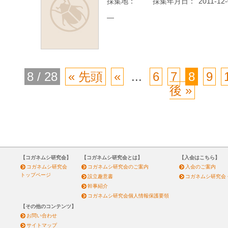
採集地：
採集年月日：
2011-12
—
8 / 28
« 先頭
«
...
6
7
8
9
後 »
【コガネムシ研究会】
【コガネムシ研究会とは】
【入会はこちら】
コガネムシ研究会
コガネムシ研究会のご案内
入会のご案内
トップページ
設立趣意書
コガネムシ研究会
幹事紹介
コガネムシ研究会個人情報保護要領
【その他のコンテンツ】
お問い合わせ
サイトマップ