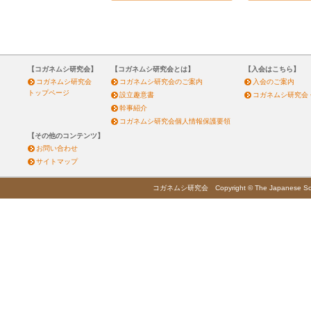
【コガネムシ研究会】
【コガネムシ研究会とは】
【入会はこちら】
コガネムシ研究会
コガネムシ研究会のご案内
入会のご案内
トップページ
設立趣意書
コガネムシ研究会
幹事紹介
コガネムシ研究会個人情報保護要領
【その他のコンテンツ】
お問い合わせ
サイトマップ
コガネムシ研究会 Copyright © The Japanese Society 