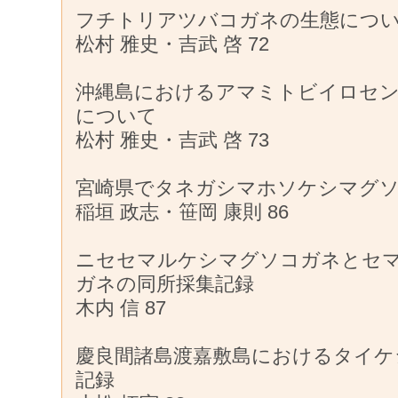
フチトリアツバコガネの生態につ
松村 雅史・吉武 啓 72
沖縄島におけるアマミトビイロセ
について
松村 雅史・吉武 啓 73
宮崎県でタネガシマホソケシマグ
稲垣 政志・笹岡 康則 86
ニセセマルケシマグソコガネとセ
ガネの同所採集記録
木内 信 87
慶良間諸島渡嘉敷島におけるタイケ
記録