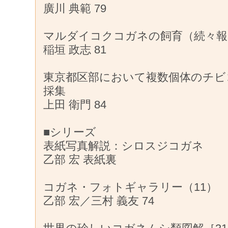
廣川 典範 79
マルダイコクコガネの飼育（続々報
稲垣 政志 81
東京都区部において複数個体のチビ
採集
上田 衛門 84
■シリーズ
表紙写真解説：シロスジコガネ
乙部 宏 表紙裏
コガネ・フォトギャラリー（11）
乙部 宏／三村 義友 74