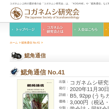
コガネムシ上科の愛好者の会「コガネムシ研究会」は、「KOGANE」や「鰓角通信」な
コガネムシ研究会の
入会のご案内
ホーム
鰓角通信 No.41
ご案内
コガネムシ研究会
設立趣意書
会則
鰓角通信
幹事紹介
コガネムシ研究会個
人情報保護要領
鰓角通信 No.41
コガネムシ研究
出版：
2020年11月30
発行：
B5, 92pp (うち
詳細：
3,000円（税
価格：
学会誌・同好会
分類：