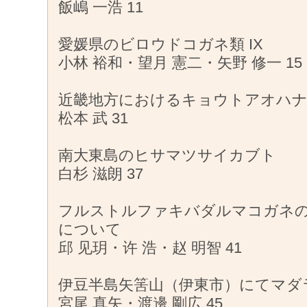
飯嶋 一浩 11
愛媛県のビロウドコガネ類 IX
小林 裕和・望月 憲二・矢野 修一 15
近畿地方におけるキョウトアオハ
松本 武 31
南大東島のヒサマツサイカブト
白杉 滋朗 37
フルストルファキバダルマコガネ
について
邱 见玥・许 浩・赵 明智 41
伊豆半島矢筈山（伊東市）にてマダ
宮尾 真矢・渡邊 剛広 45