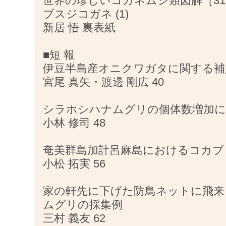
世界の珍しいコガネムシ類図解［31
ブスジコガネ (1)
新居 悟 裏表紙
■短 報
伊豆半島産オニクワガタに関する補
宮尾 真矢・渡邊 剛広 40
シラホシハナムグリの個体数増加
小林 修司 48
奄美群島加計呂麻島におけるコカブ
小松 拓実 56
家の軒先に下げた防鳥ネットに飛来
ムグリの採集例
三村 義友 62