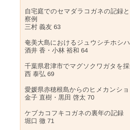
自宅庭でのセマダラコガネの記録
察例
三村 義友 63
奄美大島におけるジュウシチホシ
酒井 香・小林 裕和 64
千葉県君津市でマグソクワガタを採
西 泰弘 69
愛媛県赤穂根島からのヒメカンショ
金子 直樹・黒田 啓太 70
ケブカコフキコガネの裏年の記録
堀口 徹 71