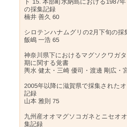
ト 15. 本部町水納島における1987年，
の採集記録
楠井 善久 60
シロテンハナムグリの2月下旬の採
飯嶋 一浩 65
神奈川県下におけるマグソクワガタの
期に関する覚書
輿水 健太・三崎 優司・渡邊 剛広・宮
2005年以降に滋賀県で採集された
記録
山本 雅則 75
九州産オオマグソコガネとニセオ
集記録