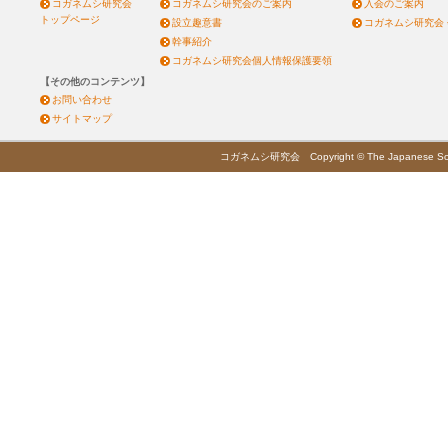
コガネムシ研究会
コガネムシ研究会のご案内
入会のご案内
トップページ
設立趣意書
コガネムシ研究会
幹事紹介
コガネムシ研究会個人情報保護要領
【その他のコンテンツ】
お問い合わせ
サイトマップ
コガネムシ研究会 Copyright © The Japanese Society 