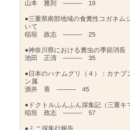
山本 雅則 ——— 19
●三重県南部地域の食糞性コガネム
いて
稲垣 政志 ——— 25
●神奈川県における糞虫の季節消長
池田 正清 ——— 35
●日本のハナムグリ（４）：カナブ
ン属
酒井 香 ——— 45
●ドクトルふんふん採集記（三重キ
稲垣 政志 ——— 57
●ミニ採集行報告