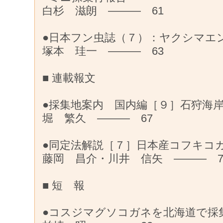
白杉 滋朗 ——— 61
●日本フン虫誌（７）：ヤクシマエ
塚本 珪一 ——— 63
■ 連載報文
●採集地案内 国内編［９］石狩海
堀 繁久 ——— 67
●同定法解説［７］日本産コフキコ
藤岡 昌介・川井 信矢 ——— 7
■ 短 報
●コスジマグソコガネを北海道で採