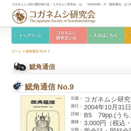
コガネムシ上科の愛好者の会「コガネムシ研究会」は、「KOGANE」や「鰓角通信」な
コガネムシ研究会の
入会のご案内
ホーム
鰓角通信 No.9
ご案内
コガネムシ研究会
設立趣意書
会則
鰓角通信
幹事紹介
コガネムシ研究会個
人情報保護要領
鰓角通信 No.9
コガネムシ研究
出版：
2004年10月31
発行：
B5 79pp.(うち
詳細：
3,000円（税
価格：
学会誌・同好会
分類：