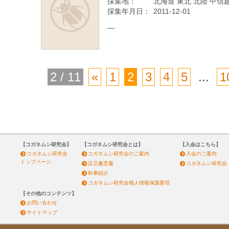
採集地：
北海道 東北 北陸 甲信越
採集年月日：
2011-12-01
—
2 / 11
«
1
2
3
4
5
...
1
【コガネムシ研究会】
【コガネムシ研究会とは】
【入会はこちら】
コガネムシ研究会
コガネムシ研究会のご案内
入会のご案内
トップページ
設立趣意書
コガネムシ研究会
幹事紹介
コガネムシ研究会個人情報保護要領
【その他のコンテンツ】
お問い合わせ
サイトマップ