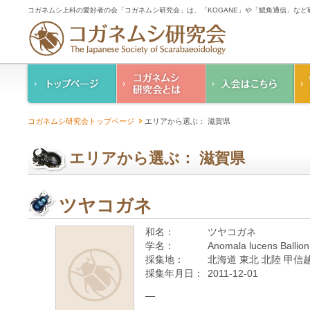
コガネムシ上科の愛好者の会「コガネムシ研究会」は、「KOGANE」や「鰓角通信」な
コガネムシ研究会の
入会のご案内
コガネムシ研究会トップページ
エリアから選ぶ： 滋賀県
ご案内
コガネムシ研究会
設立趣意書
会則
エリアから選ぶ： 滋賀県
幹事紹介
コガネムシ研究会個
人情報保護要領
ツヤコガネ
和名：
ツヤコガネ
学名：
Anomala lucens Ballion
採集地：
北海道 東北 北陸 甲信越
採集年月日：
2011-12-01
—