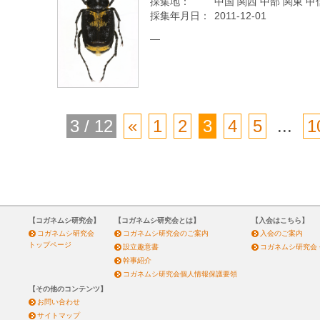
採集地：
中国 関西 中部 関東 甲
採集年月日：
2011-12-01
—
3 / 12
«
1
2
3
4
5
...
1
【コガネムシ研究会】
【コガネムシ研究会とは】
【入会はこちら】
コガネムシ研究会
コガネムシ研究会のご案内
入会のご案内
トップページ
設立趣意書
コガネムシ研究会
幹事紹介
コガネムシ研究会個人情報保護要領
【その他のコンテンツ】
お問い合わせ
サイトマップ