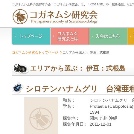
コガネムシ上科の愛好者の会「コガネムシ研究会」は、「KOGANE」や「鰓角通信」な
コガネムシ研究会の
入会のご案内
コガネムシ研究会トップページ
エリアから選ぶ： 伊豆：式根島
ご案内
コガネムシ研究会
設立趣意書
会則
エリアから選ぶ： 伊豆：式根島
幹事紹介
コガネムシ研究会個
人情報保護要領
シロテンハナムグリ 台湾亜
和名：
シロテンハナムグリ 
学名：
Protaetia (Calopotosia)
1994
採集地：
関東 九州 沖縄
採集年月日：
2011-12-01
—