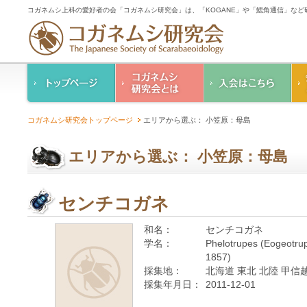
コガネムシ上科の愛好者の会「コガネムシ研究会」は、「KOGANE」や「鰓角通信」な
コガネムシ研究会の
入会のご案内
コガネムシ研究会トップページ
エリアから選ぶ： 小笠原：母島
ご案内
コガネムシ研究会
設立趣意書
会則
エリアから選ぶ： 小笠原：母島
幹事紹介
コガネムシ研究会個
人情報保護要領
センチコガネ
和名：
センチコガネ
学名：
Phelotrupes (Eogeotrupe
1857)
採集地：
北海道 東北 北陸 甲信越
採集年月日：
2011-12-01
—