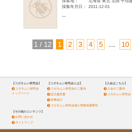
採集地：
北海道 東北 北陸 甲信越
採集年月日：
2011-12-01
—
1 / 12
1
2
3
4
5
...
10
【コガネムシ研究会】
【コガネムシ研究会とは】
【入会はこちら】
コガネムシ研究会
コガネムシ研究会のご案内
入会のご案内
トップページ
設立趣意書
コガネムシ研究会
幹事紹介
コガネムシ研究会個人情報保護要領
【その他のコンテンツ】
お問い合わせ
サイトマップ