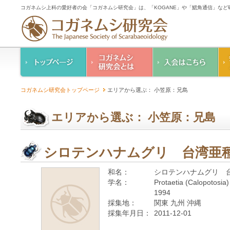
コガネムシ上科の愛好者の会「コガネムシ研究会」は、「KOGANE」や「鰓角通信」な
コガネムシ研究会の
入会のご案内
コガネムシ研究会トップページ
エリアから選ぶ： 小笠原：兄島
ご案内
コガネムシ研究会
設立趣意書
会則
エリアから選ぶ： 小笠原：兄島
幹事紹介
コガネムシ研究会個
人情報保護要領
シロテンハナムグリ 台湾亜
和名：
シロテンハナムグリ 
学名：
Protaetia (Calopotosia)
1994
採集地：
関東 九州 沖縄
採集年月日：
2011-12-01
—