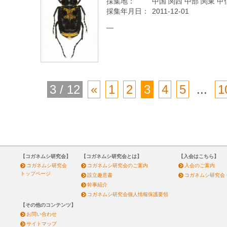
採集地：
中国 関西 中部 関東 甲
採集年月日：
2011-12-01
—
3 / 12
«
1
2
3
4
5
...
1
【コガネムシ研究会】
【コガネムシ研究会とは】
【入会はこちら】
コガネムシ研究会
コガネムシ研究会のご案内
入会のご案内
トップページ
設立趣意書
コガネムシ研究会
幹事紹介
コガネムシ研究会個人情報保護要領
【その他のコンテンツ】
お問い合わせ
サイトマップ