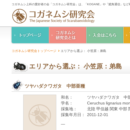
コガネムシ上科の愛好者の会「コガネムシ研究会」は、「KOGANE」や「鰓角通信」な
コガネムシ研究会の
入会のご案内
コガネムシ研究会トップページ
エリアから選ぶ： 小笠原：弟島
ご案内
コガネムシ研究会
設立趣意書
会則
エリアから選ぶ： 小笠原：弟島
幹事紹介
コガネムシ研究会個
人情報保護要領
ツヤハダクワガタ 中部亜種
和名：
ツヤハダクワガタ 中
学名：
Ceruchus lignarius mo
採集地：
北陸 甲信越 関東 中部
採集年月日：
2011-12-01
—