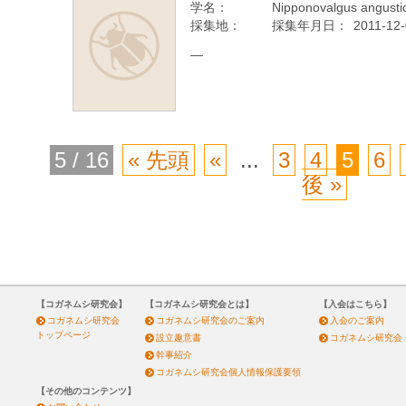
学名：
Nipponovalgus angusti
採集地：
採集年月日：
2011-12
—
5 / 16
« 先頭
«
...
3
4
5
6
後 »
【コガネムシ研究会】
【コガネムシ研究会とは】
【入会はこちら】
コガネムシ研究会
コガネムシ研究会のご案内
入会のご案内
トップページ
設立趣意書
コガネムシ研究会
幹事紹介
コガネムシ研究会個人情報保護要領
【その他のコンテンツ】