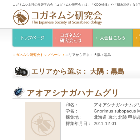
コガネムシ上科の愛好者の会「コガネムシ研究会」は、「KOGANE」や「鰓角通信」な
コガネムシ研究会の
入会のご案内
コガネムシ研究会トップページ
エリアから選ぶ： 大隅：黒島
ご案内
コガネムシ研究会
設立趣意書
会則
エリアから選ぶ： 大隅：黒島
幹事紹介
コガネムシ研究会個
人情報保護要領
アオアシナガハナムグリ
和名：
アオアシナガハナムグ
学名：
Gnorimus subopacus M
採集地：
北海道 東北 北陸 甲信越
採集年月日：
2011-12-01
—