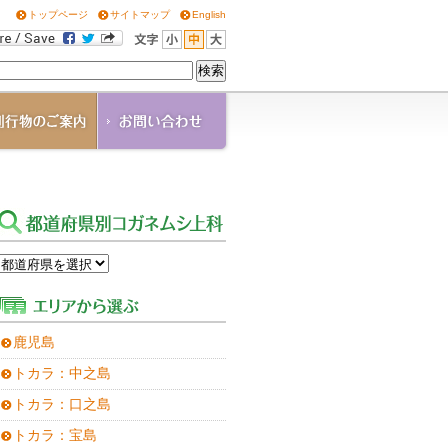
トップページ
サイトマップ
English
OGANE
角通信
の他の刊行物
ウンロード
鹿児島
トカラ：中之島
トカラ：口之島
トカラ：宝島