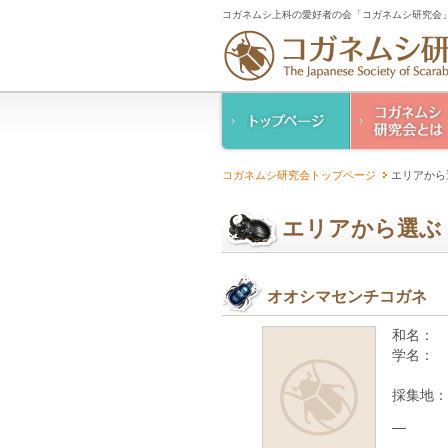
コガネムシ上科の愛好者の会「コガネムシ研究会」
コガネムシ研究
コガネムシ研究会トップページ
エリアから
ご案内
設立趣意書
エリアから選ぶ
幹事紹介
コガネムシ研究
人情報保護要領
オオシマセンチコガネ
和名：
学名：
採集地：
—