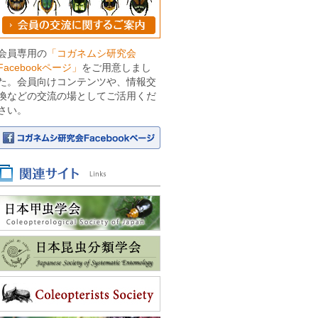
会員専用の
「コガネムシ研究会
Facebookページ」
をご用意しまし
た。会員向けコンテンツや、情報交
換などの交流の場としてご活用くだ
さい。