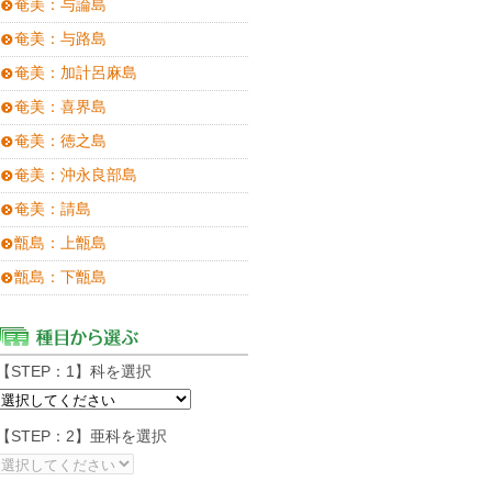
奄美：与論島
奄美：与路島
奄美：加計呂麻島
奄美：喜界島
奄美：徳之島
奄美：沖永良部島
奄美：請島
甑島：上甑島
甑島：下甑島
【STEP：1】科を選択
【STEP：2】亜科を選択