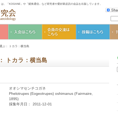
は、「KOGANE」や「鰓角通信」など研究者や愛好家必読の会誌を出版しています。
会の
入会のご案内
K
選ぶ： トカラ：横当島
コガネムシ研究会
鰓
会則
そ
： トカラ：横当島
ダ
会個
オオシマセンチコガネ
Phelotrupes (Eogeotrupes) oshimanus (Fairmaire,
1895)
採集年月日：
2011-12-01