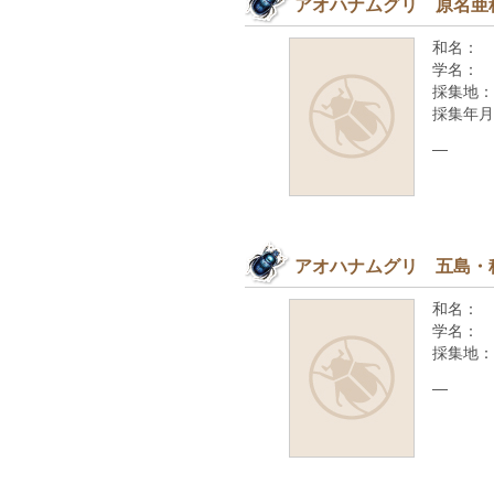
アオハナムグリ 原名亜
和名：
学名：
採集地：
採集年月
—
アオハナムグリ 五島・
和名：
学名：
採集地：
—