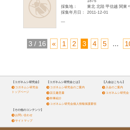
1875
採集地：
東北 北陸 甲信越 関東 
採集年月日：
2011-12-01
—
3 / 16
«
1
2
3
4
5
...
1
【コガネムシ研究会】
【コガネムシ研究会とは】
【入会はこちら】
コガネムシ研究会
コガネムシ研究会のご案内
入会のご案内
トップページ
設立趣意書
コガネムシ研究会
幹事紹介
コガネムシ研究会個人情報保護要領
【その他のコンテンツ】
お問い合わせ
サイトマップ