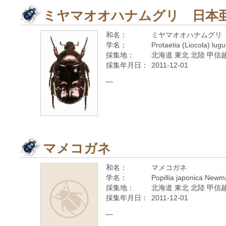
ミヤマオオハナムグリ 日本
和名：
ミヤマオオハナムグリ
学名：
Protaetia (Liocola) lug
採集地：
北海道 東北 北陸 甲信越
採集年月日：
2011-12-01
—
マメコガネ
和名：
マメコガネ
学名：
Popillia japonica New
採集地：
北海道 東北 北陸 甲信越
採集年月日：
2011-12-01
—