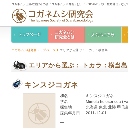
コガネムシ上科の愛好者の会「コガネムシ研究会」は、「KOGANE」や「鰓角通信」な
コガネムシ研究会の
入会のご案内
コガネムシ研究会トップページ
エリアから選ぶ： トカラ：横当島
ご案内
コガネムシ研究会
設立趣意書
会則
エリアから選ぶ： トカラ：横当島
幹事紹介
コガネムシ研究会個
人情報保護要領
キンスジコガネ
和名：
キンスジコガネ
学名：
Mimela holosericea (Fa
採集地：
北海道 東北 北陸 甲信越
採集年月日：
2011-12-01
—