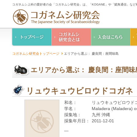
コガネムシ上科の愛好者の会「コガネムシ研究会」は、「KOGANE」や「鰓角通信」な
コガネムシ研究会の
入会のご案内
コガネムシ研究会トップページ
エリアから選ぶ： 慶良間：座間味島
ご案内
コガネムシ研究会
設立趣意書
会則
エリアから選ぶ： 慶良間：座間味
幹事紹介
コガネムシ研究会個
人情報保護要領
リュウキュウビロウドコガネ
和名：
リュウキュウビロウド
学名：
Maladera (Maladera) 
採集地：
九州 沖縄
採集年月日：
2011-12-01
—