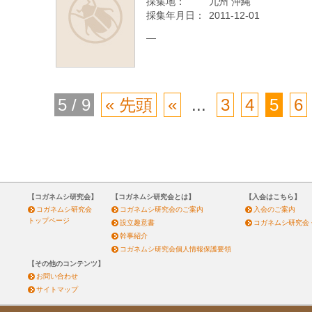
採集地：
九州 沖縄
採集年月日：
2011-12-01
—
5 / 9
« 先頭
«
...
3
4
5
6
【コガネムシ研究会】
【コガネムシ研究会とは】
【入会はこちら】
コガネムシ研究会
コガネムシ研究会のご案内
入会のご案内
トップページ
設立趣意書
コガネムシ研究会
幹事紹介
コガネムシ研究会個人情報保護要領
【その他のコンテンツ】
お問い合わせ
サイトマップ