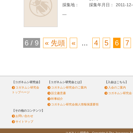
採集地：
採集年月日：
2011-12
—
6 / 9
« 先頭
«
...
4
5
6
7
【コガネムシ研究会】
【コガネムシ研究会とは】
【入会はこちら】
コガネムシ研究会
コガネムシ研究会のご案内
入会のご案内
トップページ
設立趣意書
コガネムシ研究会
幹事紹介
コガネムシ研究会個人情報保護要領
【その他のコンテンツ】
お問い合わせ
サイトマップ
コガネムシ研究会 Copyright © The Japanese Society 