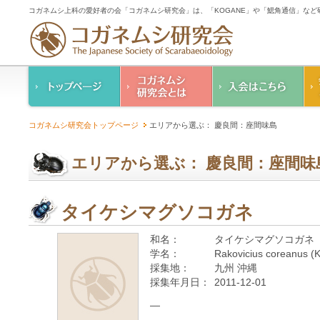
コガネムシ上科の愛好者の会「コガネムシ研究会」は、「KOGANE」や「鰓角通信」な
コガネムシ研究会の
入会のご案内
コガネムシ研究会トップページ
エリアから選ぶ： 慶良間：座間味島
ご案内
コガネムシ研究会
設立趣意書
会則
エリアから選ぶ： 慶良間：座間味
幹事紹介
コガネムシ研究会個
人情報保護要領
タイケシマグソコガネ
和名：
タイケシマグソコガネ
学名：
Rakovicius coreanus (
採集地：
九州 沖縄
採集年月日：
2011-12-01
—