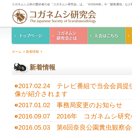
コガネムシ上科の愛好者の会「コガネムシ研究会」は、「KOGANE」や「鰓角通信」な
コガネムシ研究会の
入会のご案内
ホーム
新着情報
ご案内
コガネムシ研究会
設立趣意書
会則
新着情報
幹事紹介
コガネムシ研究会個
人情報保護要領
2017.02.24 テレビ番組で当会会
像が紹介されます
2017.01.02 事務局変更のお知らせ
2016.09.07 2016年 コガネムシ
2016.05.03 第6回奈良公園糞虫観