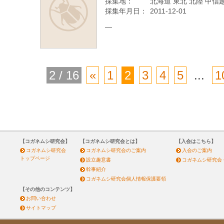
採集地：
北海道 東北 北陸 甲信越
採集年月日：
2011-12-01
—
2 / 16
«
1
2
3
4
5
...
1
【コガネムシ研究会】
【コガネムシ研究会とは】
【入会はこちら】
コガネムシ研究会
コガネムシ研究会のご案内
入会のご案内
トップページ
設立趣意書
コガネムシ研究会
幹事紹介
コガネムシ研究会個人情報保護要領
【その他のコンテンツ】
お問い合わせ
サイトマップ