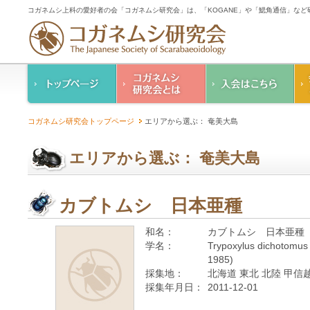
コガネムシ上科の愛好者の会「コガネムシ研究会」は、「KOGANE」や「鰓角通信」な
コガネムシ研究会の
入会のご案内
コガネムシ研究会トップページ
エリアから選ぶ： 奄美大島
ご案内
コガネムシ研究会
設立趣意書
会則
エリアから選ぶ： 奄美大島
幹事紹介
コガネムシ研究会個
人情報保護要領
カブトムシ 日本亜種
和名：
カブトムシ 日本亜種
学名：
Trypoxylus dichotomus 
1985)
採集地：
北海道 東北 北陸 甲信越
採集年月日：
2011-12-01
—