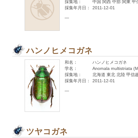
採集地：
中国 関西 中部 関東 甲
採集年月日：
2011-12-01
—
ハンノヒメコガネ
和名：
ハンノヒメコガネ
学名：
Anomala multistriata (
採集地：
北海道 東北 北陸 甲信越
採集年月日：
2011-12-01
—
ツヤコガネ