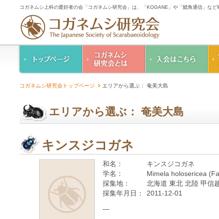
コガネムシ上科の愛好者の会「コガネムシ研究会」は、「KOGANE」や「鰓角通信」な
コガネムシ研究会の
入会のご案内
コガネムシ研究会トップページ
エリアから選ぶ： 奄美大島
ご案内
コガネムシ研究会
設立趣意書
会則
エリアから選ぶ： 奄美大島
幹事紹介
コガネムシ研究会個
人情報保護要領
キンスジコガネ
和名：
キンスジコガネ
学名：
Mimela holosericea (Fa
採集地：
北海道 東北 北陸 甲信越
採集年月日：
2011-12-01
—