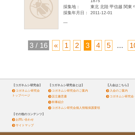
1875
採集地：
東北 北陸 甲信越 関東 
採集年月日：
2011-12-01
—
3 / 16
«
1
2
3
4
5
...
1
【コガネムシ研究会】
【コガネムシ研究会とは】
【入会はこちら】
コガネムシ研究会
コガネムシ研究会のご案内
入会のご案内
トップページ
設立趣意書
コガネムシ研究会
幹事紹介
コガネムシ研究会個人情報保護要領
【その他のコンテンツ】
お問い合わせ
サイトマップ