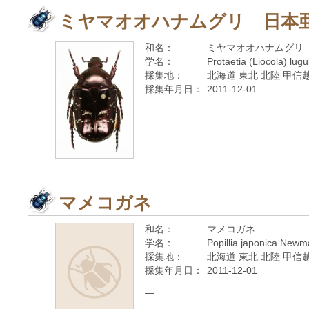
ミヤマオオハナムグリ 日本
和名：
ミヤマオオハナムグリ
学名：
Protaetia (Liocola) lug
採集地：
北海道 東北 北陸 甲信越
採集年月日：
2011-12-01
—
マメコガネ
和名：
マメコガネ
学名：
Popillia japonica New
採集地：
北海道 東北 北陸 甲信越
採集年月日：
2011-12-01
—